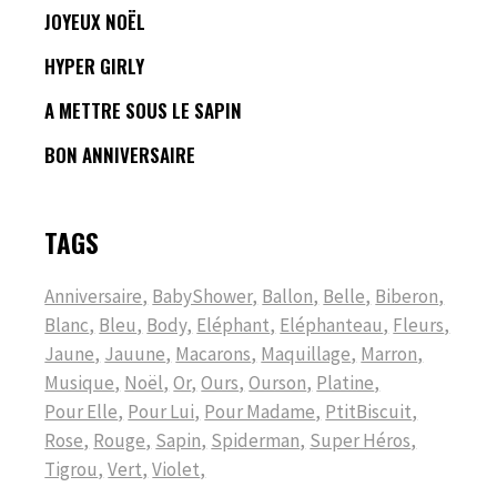
JOYEUX NOËL
HYPER GIRLY
A METTRE SOUS LE SAPIN
BON ANNIVERSAIRE
TAGS
Anniversaire
BabyShower
Ballon
Belle
Biberon
Blanc
Bleu
Body
Eléphant
Eléphanteau
Fleurs
Jaune
Jauune
Macarons
Maquillage
Marron
Musique
Noël
Or
Ours
Ourson
Platine
Pour Elle
Pour Lui
Pour Madame
PtitBiscuit
Rose
Rouge
Sapin
Spiderman
Super Héros
Tigrou
Vert
Violet