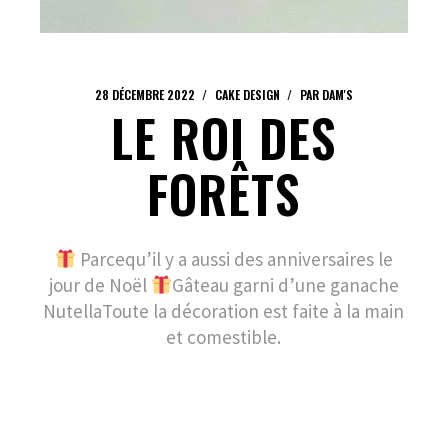
28 DÉCEMBRE 2022
CAKE DESIGN
PAR
DAM'S
LE ROI DES
FORÊTS
Parcequ’il y a aussi des anniversaires le
jour de Noël
Gâteau garni d’une ganache
NutellaToute la décoration est faite à la main
et comestible.