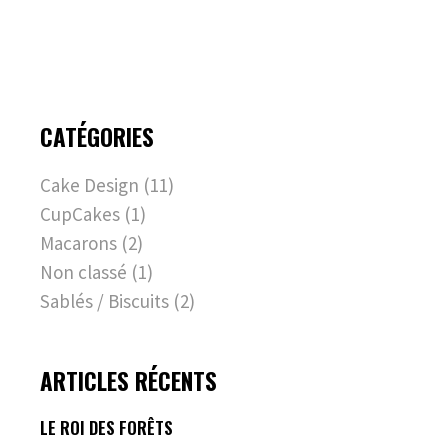
CATÉGORIES
Cake Design
(11)
CupCakes
(1)
Macarons
(2)
Non classé
(1)
Sablés / Biscuits
(2)
ARTICLES RÉCENTS
LE ROI DES FORÊTS