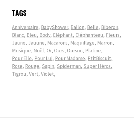
TAGS
Anniversaire
BabyShower
Ballon
Belle
Biberon
Blanc
Bleu
Body
Eléphant
Eléphanteau
Fleurs
Jaune
Jauune
Macarons
Maquillage
Marron
Musique
Noël
Or
Ours
Ourson
Platine
Pour Elle
Pour Lui
Pour Madame
PtitBiscuit
Rose
Rouge
Sapin
Spiderman
Super Héros
Tigrou
Vert
Violet