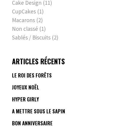
Cake Design
(11)
CupCakes
(1)
Macarons
(2)
Non classé
(1)
Sablés / Biscuits
(2)
ARTICLES RÉCENTS
LE ROI DES FORÊTS
JOYEUX NOËL
HYPER GIRLY
A METTRE SOUS LE SAPIN
BON ANNIVERSAIRE