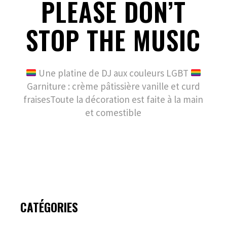
PLEASE DON’T
STOP THE MUSIC
Une platine de DJ aux couleurs LGBT
Garniture : crème pâtissière vanille et curd
fraisesToute la décoration est faite à la main
et comestible
CATÉGORIES