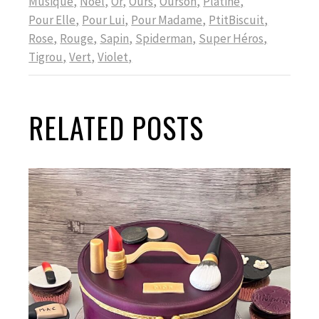
Musique
Noël
Or
Ours
Ourson
Platine
Pour Elle
Pour Lui
Pour Madame
PtitBiscuit
Rose
Rouge
Sapin
Spiderman
Super Héros
Tigrou
Vert
Violet
RELATED POSTS