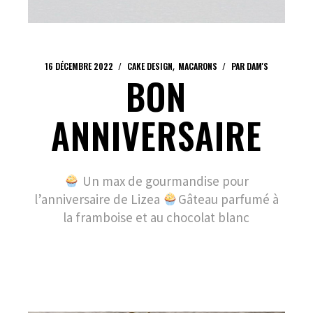
16 DÉCEMBRE 2022
CAKE DESIGN
MACARONS
PAR
DAM'S
BON
ANNIVERSAIRE
Un max de gourmandise pour
l’anniversaire de Lizea
Gâteau parfumé à
la framboise et au chocolat blanc