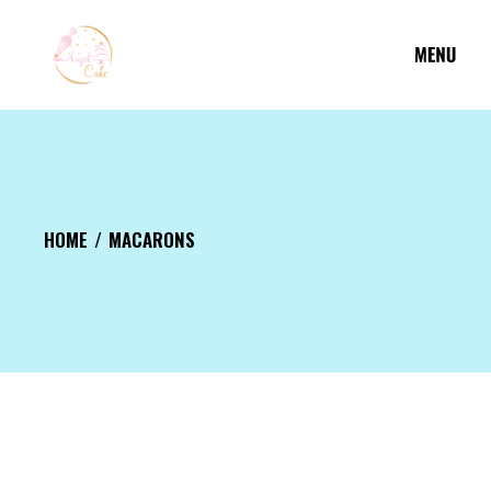
Aller
au
contenu
HOME
MACARONS