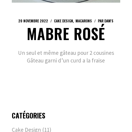
20 NOVEMBRE 2022
CAKE DESIGN
MACARONS
PAR
DAM'S
MABRE ROSÉ
Un seul et même gâteau pour 2 cousines
Gâteau garni d’un curd a la fraise
CATÉGORIES
Cake Design
(11)