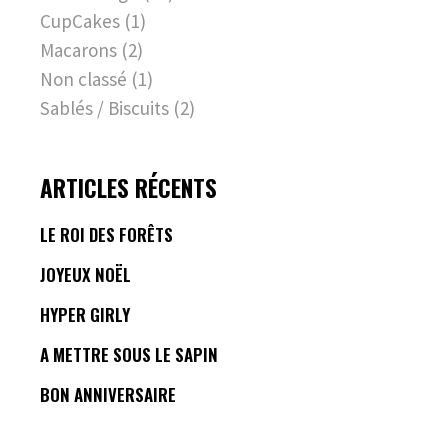
CupCakes
(1)
Macarons
(2)
Non classé
(1)
Sablés / Biscuits
(2)
ARTICLES RÉCENTS
LE ROI DES FORÊTS
JOYEUX NOËL
HYPER GIRLY
A METTRE SOUS LE SAPIN
BON ANNIVERSAIRE