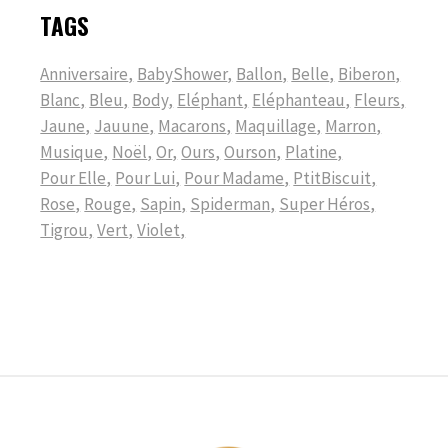
TAGS
Anniversaire
BabyShower
Ballon
Belle
Biberon
Blanc
Bleu
Body
Eléphant
Eléphanteau
Fleurs
Jaune
Jauune
Macarons
Maquillage
Marron
Musique
Noël
Or
Ours
Ourson
Platine
Pour Elle
Pour Lui
Pour Madame
PtitBiscuit
Rose
Rouge
Sapin
Spiderman
Super Héros
Tigrou
Vert
Violet