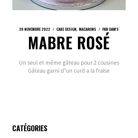
20 NOVEMBRE 2022
CAKE DESIGN
MACARONS
PAR
DAM'S
MABRE ROSÉ
Un seul et même gâteau pour 2 cousines
Gâteau garni d’un curd a la fraise
CATÉGORIES