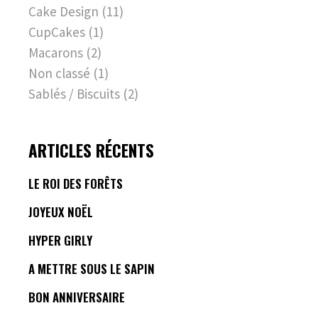
Cake Design
(11)
CupCakes
(1)
Macarons
(2)
Non classé
(1)
Sablés / Biscuits
(2)
ARTICLES RÉCENTS
LE ROI DES FORÊTS
JOYEUX NOËL
HYPER GIRLY
A METTRE SOUS LE SAPIN
BON ANNIVERSAIRE