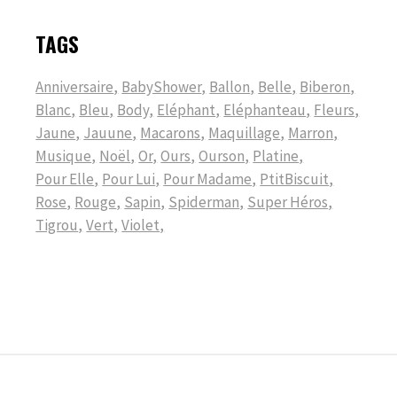
TAGS
Anniversaire
BabyShower
Ballon
Belle
Biberon
Blanc
Bleu
Body
Eléphant
Eléphanteau
Fleurs
Jaune
Jauune
Macarons
Maquillage
Marron
Musique
Noël
Or
Ours
Ourson
Platine
Pour Elle
Pour Lui
Pour Madame
PtitBiscuit
Rose
Rouge
Sapin
Spiderman
Super Héros
Tigrou
Vert
Violet