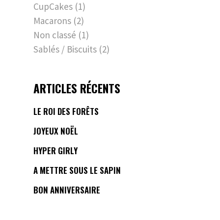
CupCakes
(1)
Macarons
(2)
Non classé
(1)
Sablés / Biscuits
(2)
ARTICLES RÉCENTS
LE ROI DES FORÊTS
JOYEUX NOËL
HYPER GIRLY
A METTRE SOUS LE SAPIN
BON ANNIVERSAIRE