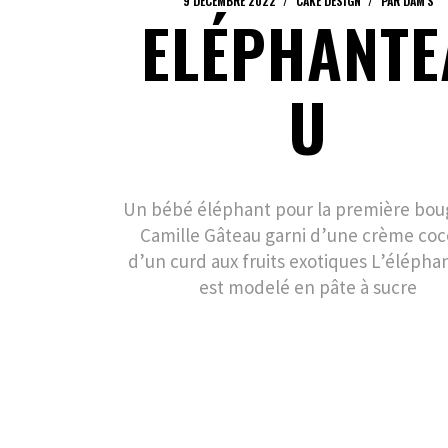
9 DÉCEMBRE 2022
CAKE DESIGN
PAR
DAM'S
ELÉPHANTE
U
Un bébé éléphant pour la première bou
Camille Gâteau garni d’une crème coc
d’un curd aux fruits exotiques L’élépha
est modelé en pâte à sucre