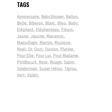
TAGS
Anniversaire
BabyShower
Ballon
Belle
Biberon
Blanc
Bleu
Body
Eléphant
Eléphanteau
Fleurs
Jaune
Jauune
Macarons
Maquillage
Marron
Musique
Noël
Or
Ours
Ourson
Platine
Pour Elle
Pour Lui
Pour Madame
PtitBiscuit
Rose
Rouge
Sapin
Spiderman
Super Héros
Tigrou
Vert
Violet