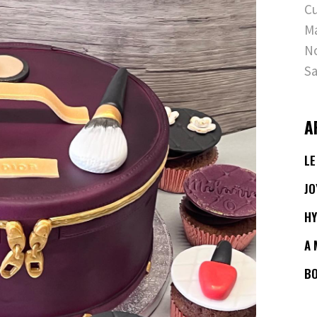
C
M
No
Sa
A
LE
JO
HY
A 
BO