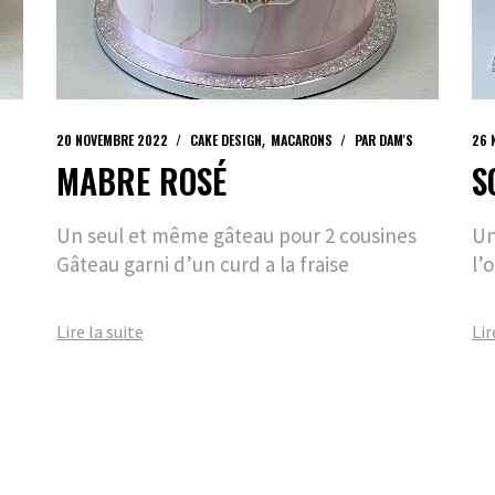
20 NOVEMBRE 2022
CAKE DESIGN
MACARONS
PAR
DAM'S
26 
MABRE ROSÉ
S
Un seul et même gâteau pour 2 cousines
Un
Gâteau garni d’un curd a la fraise
l’
Lire la suite
Lir