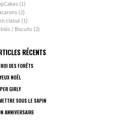
upCakes
(1)
acarons
(2)
n classé
(1)
blés / Biscuits
(2)
RTICLES RÉCENTS
 ROI DES FORÊTS
YEUX NOËL
PER GIRLY
METTRE SOUS LE SAPIN
N ANNIVERSAIRE