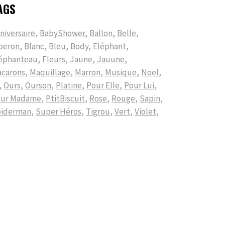
AGS
niversaire
BabyShower
Ballon
Belle
beron
Blanc
Bleu
Body
Eléphant
éphanteau
Fleurs
Jaune
Jauune
carons
Maquillage
Marron
Musique
Noël
Ours
Ourson
Platine
Pour Elle
Pour Lui
our Madame
PtitBiscuit
Rose
Rouge
Sapin
iderman
Super Héros
Tigrou
Vert
Violet