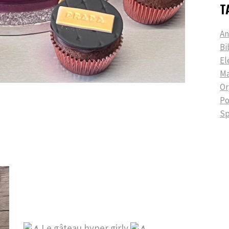
T
An
Bi
El
Ma
Or
P
Sp
Le gâteau hyper girly