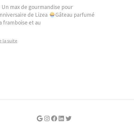
Un max de gourmandise pour
anniversaire de Lizea
Gâteau parfumé
la framboise et au
e la suite
Google
Instagram
Facebook
LinkedIn
Twitter