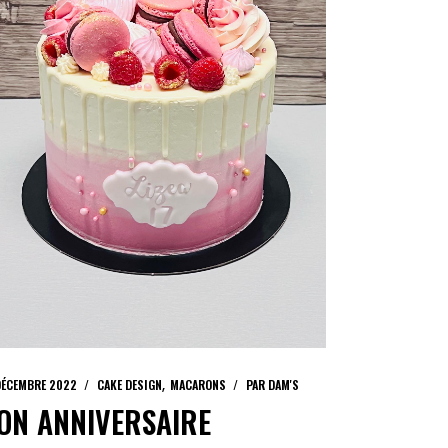
DÉCEMBRE 2022
CAKE DESIGN
MACARONS
PAR
DAM'S
ON ANNIVERSAIRE