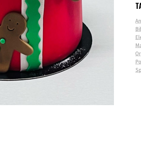
T
An
Bi
El
Ma
Or
P
Sp