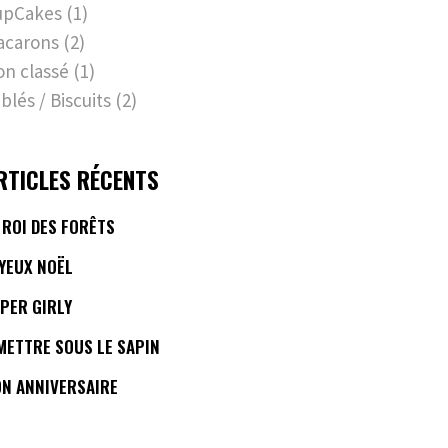
upCakes
(1)
acarons
(2)
n classé
(1)
blés / Biscuits
(2)
RTICLES RÉCENTS
 ROI DES FORÊTS
YEUX NOËL
PER GIRLY
METTRE SOUS LE SAPIN
N ANNIVERSAIRE