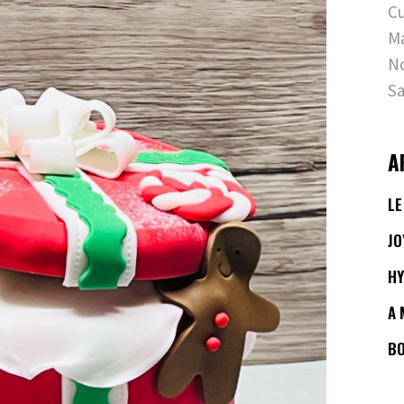
C
M
No
Sa
A
LE
JO
HY
A 
BO