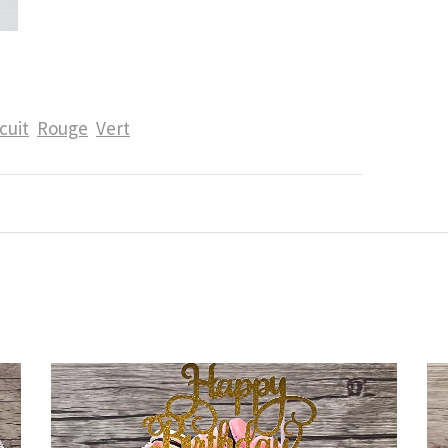
cuit
Rouge
Vert