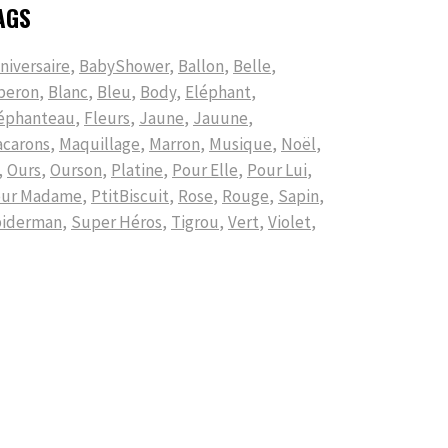
AGS
niversaire
BabyShower
Ballon
Belle
beron
Blanc
Bleu
Body
Eléphant
éphanteau
Fleurs
Jaune
Jauune
carons
Maquillage
Marron
Musique
Noël
Ours
Ourson
Platine
Pour Elle
Pour Lui
our Madame
PtitBiscuit
Rose
Rouge
Sapin
iderman
Super Héros
Tigrou
Vert
Violet