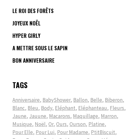
LE ROI DES FORÊTS
JOYEUX NOËL
HYPER GIRLY
A METTRE SOUS LE SAPIN
BON ANNIVERSAIRE
TAGS
Anniversaire
BabyShower
Ballon
Belle
Biberon
Blanc
Bleu
Body
Eléphant
Eléphanteau
Fleurs
Jaune
Jauune
Macarons
Maquillage
Marron
Musique
Noël
Or
Ours
Ourson
Platine
Pour Elle
Pour Lui
Pour Madame
PtitBiscuit