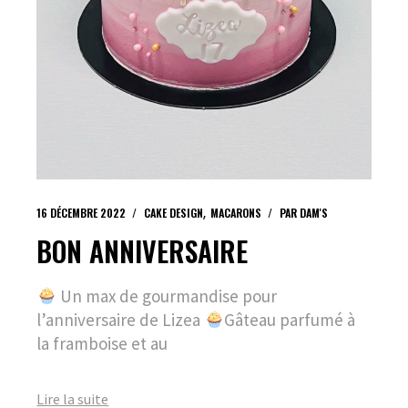
16 DÉCEMBRE 2022
CAKE DESIGN
MACARONS
PAR
DAM'S
BON ANNIVERSAIRE
Un max de gourmandise pour
l’anniversaire de Lizea
Gâteau parfumé à
la framboise et au
Lire la suite