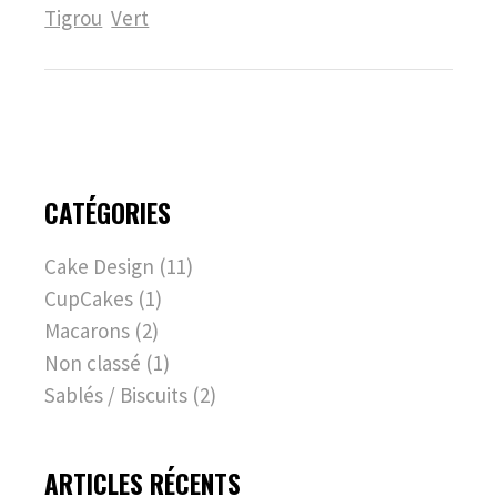
Tigrou
Vert
CATÉGORIES
Cake Design
(11)
CupCakes
(1)
Macarons
(2)
Non classé
(1)
Sablés / Biscuits
(2)
ARTICLES RÉCENTS