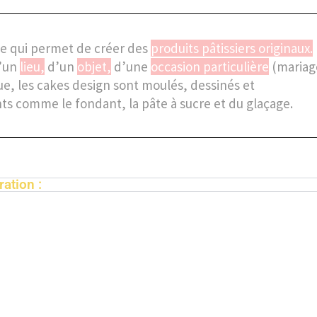
rie qui permet de créer des
produits pâtissiers originaux.
d’un
lieu,
d’un
objet,
d’une
occasion particulière
(mariag
ue, les cakes design sont moulés, dessinés et
nts comme le fondant, la pâte à sucre et du glaçage.
ation :