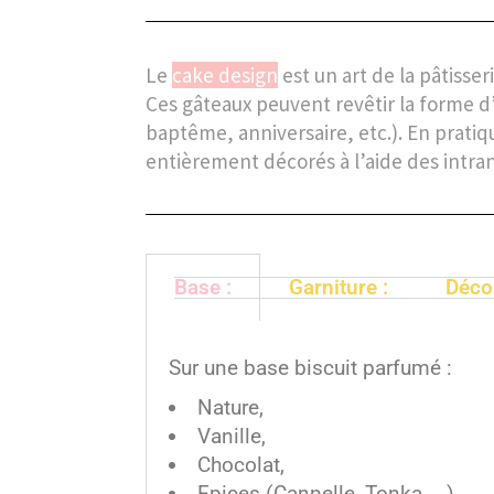
Le
cake design
est un art de la pâtisse
Ces gâteaux peuvent revêtir la forme 
baptême, anniversaire, etc.). En pratiq
entièrement décorés à l’aide des intra
Base :
Garniture :
Décor
Sur une base biscuit parfumé :
Nature,
Vanille,
Chocolat,
Epices (Cannelle, Tonka, …)