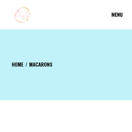
Aller
au
contenu
HOME
MACARONS