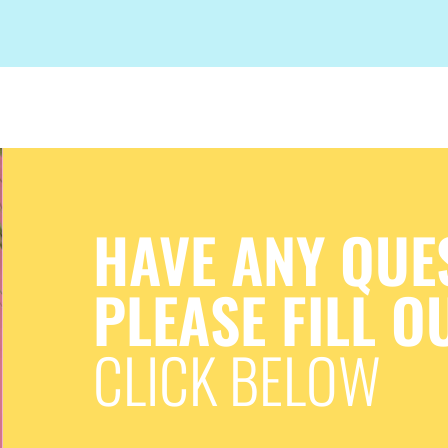
HAVE ANY QUE
PLEASE FILL O
CLICK BELOW