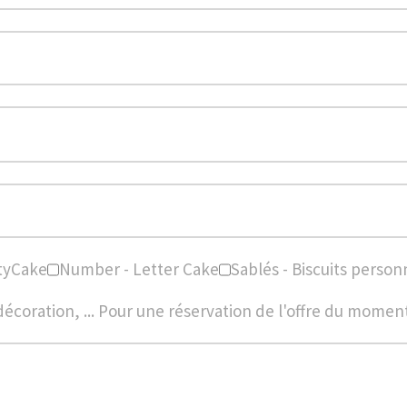
tyCake
Number - Letter Cake
Sablés - Biscuits person
oration, ... Pour une réservation de l'offre du moment,