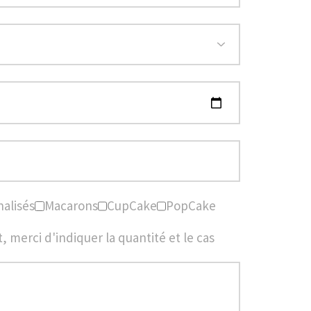
nalisés
Macarons
CupCake
PopCake
 merci d'indiquer la quantité et le cas