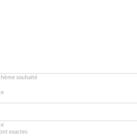
 thème souhaité
ce
ce
ont exactes